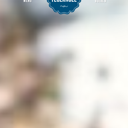
MENU
BUCHEN
#wiesseerocks - BaamBrass
Startseite