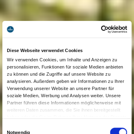
Diese Webseite verwendet Cookies
Wir verwenden Cookies, um Inhalte und Anzeigen zu
personalisieren, Funktionen für soziale Medien anbieten
zu können und die Zugriffe auf unsere Website zu
analysieren. Außerdem geben wir Informationen zu Ihrer
Verwendung unserer Website an unsere Partner für
soziale Medien, Werbung und Analysen weiter. Unsere
Partner führen diese Informationen möglicherweise mit
weiteren Daten zusammen, die Sie ihnen bereitgestellt
haben oder die Sie im Rahmen Ihrer Nutzung der Dienste
gesammelt haben. Sie geben Einwilligung zu unseren
Einwilligungsauswahl
Cookies, wenn Sie unsere Webseite weiterhin nutzen.
Notwendig