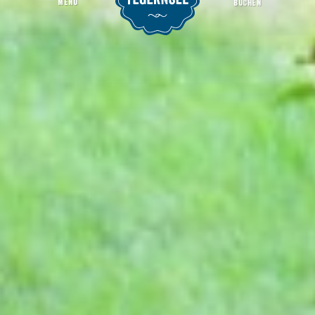
MENU
BUCHEN
Naturlehrpfade
Startseite
Seemomente
Aktiv
Wandern