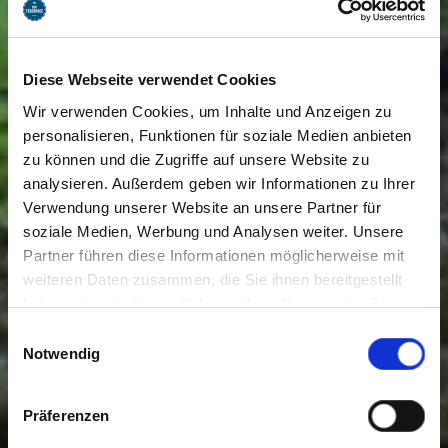
Diese Webseite verwendet Cookies
Wir verwenden Cookies, um Inhalte und Anzeigen zu
personalisieren, Funktionen für soziale Medien anbieten
zu können und die Zugriffe auf unsere Website zu
analysieren. Außerdem geben wir Informationen zu Ihrer
Verwendung unserer Website an unsere Partner für
soziale Medien, Werbung und Analysen weiter. Unsere
Partner führen diese Informationen möglicherweise mit
weiteren Daten zusammen, die Sie ihnen bereitgestellt
haben oder die Sie im Rahmen Ihrer Nutzung der Dienste
gesammelt haben. Sie geben Einwilligung zu unseren
Einwilligungsauswahl
Cookies, wenn Sie unsere Webseite weiterhin nutzen.
Notwendig
Präferenzen