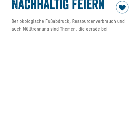
Nachhaltig feiern
Der ökologische Fußabdruck, Ressourcenverbrauch und
auch Mülltrennung sind Themen, die gerade bei
Großveranstaltungen an Bedeutung gewinnen. Die
Seefeste sollen 2022 erstmals nachhaltig ausgerichtet
werden. Das haben sich alle drei Seefestgemeinden
gemeinsam mit der Tegernseer Tal Tourismus GmbH auf
die Fahne geschrieben.
Tegernsee, 02.05.2022: Im Rahmen des LEADER-Projektes
„Konzept zur Qualitätsverbesserung des Kulturangebots
im Tegernseer Tal“ wurden mit Wirten, Gemeinden und
Vereinsvertretern in Workshops Antworten und erste
Umsetzungen zur besseren Nachhaltigkeit bei
Großveranstaltungen am Beispiel der Seefeste entwickelt.
Die TTT hat sich unter Federführung des