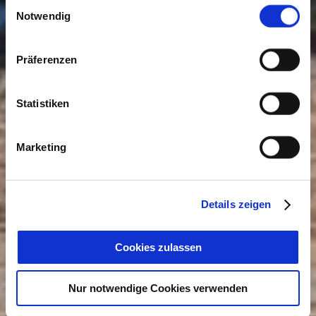
Einwilligungsauswahl
Cookies, wenn Sie unsere Webseite weiterhin nutzen.
Notwendig
Präferenzen
Statistiken
Marketing
Details zeigen
Cookies zulassen
Nur notwendige Cookies verwenden