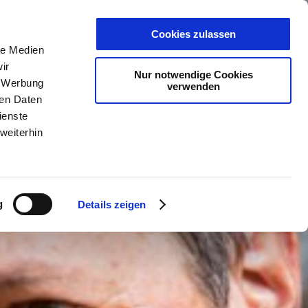
PLANER
KET
GUTSCHEINE
Cookies zulassen
le Medien
ir
Nur notwendige Cookies
, Werbung
verwenden
ren Daten
ienste
weiterhin
g
Details zeigen