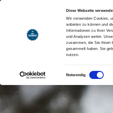
SEEMOMENTE
INFOS
REG
Startseite
Infos
Service
Presse
Diese Webseite verwende
Wir verwenden Cookies, um
anbieten zu können und di
Informationen zu Ihrer Ve
und Analysen weiter. Unse
zusammen, die Sie ihnen b
gesammelt haben. Sie gebe
nutzen.
Einwilligungsauswahl
Notwendig