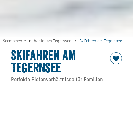
Seemomente
Winter am Tegernsee
Skifahren am Tegernsee
Skifahren am
Tegernsee
Perfekte Pistenverhältnisse für Familien,
Anfänger und Fortgeschrittene
Traumhaftes Wetter, gute Aussichten und perfekte
Pistenverhältnisse – das alles hat der Tegernsee im
Winter zu bieten. Dass man sich da gern die Skier
anschnallt, liegt auf der Hand. Und das geht in der
Urlaubsregion DER TEGERNSEE hervorragend: Die