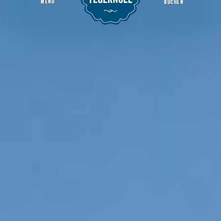
MENU
BUCHEN
Skifahren am Tegernsee
Seemomente
Winter am Tegernsee