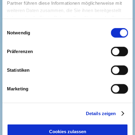
Partner führen diese Informationen möglicherweise mit
weiteren Daten zusammen, die Sie ihnen bereitgestellt
haben oder die Sie im Rahmen Ihrer Nutzung der Dienste
gesammelt haben. Sie geben Einwilligung zu unseren
Einwilligungsauswahl
Cookies, wenn Sie unsere Webseite weiterhin nutzen.
Notwendig
Präferenzen
Statistiken
Marketing
Details zeigen
Cookies zulassen