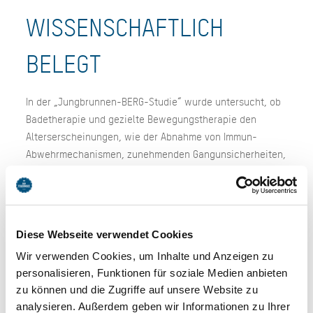
WISSENSCHAFTLICH
BELEGT
In der „Jungbrunnen-BERG-Studie“ wurde untersucht, ob
Badetherapie und gezielte Bewegungstherapie den
Alterserscheinungen, wie der Abnahme von Immun-
Abwehrmechanismen, zunehmenden Gangunsicherheiten,
verringertem Gleichgewicht und kognitiver
Leistungsabnahme entgegenwirken. Die Studie wurde im
Rahmen des EU-Interreg Projektes „Trail for Health Nord
(AB 40)“ von der Paracelsus Medizinischen
Diese Webseite verwendet Cookies
Privatuniversität Salzburg gemeinsam mit den Regionen
Wir verwenden Cookies, um Inhalte und Anzeigen zu
Abtenau, Bad Reichenhall und Tegernsee sowie weiteren
personalisieren, Funktionen für soziale Medien anbieten
wissenschaftlichen Partnern durchgeführt.
zu können und die Zugriffe auf unsere Website zu
analysieren. Außerdem geben wir Informationen zu Ihrer
Die zugehörigen Studienergebnisse finden Sie in den