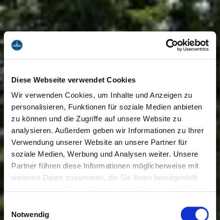
Diese Webseite verwendet Cookies
Wir verwenden Cookies, um Inhalte und Anzeigen zu
personalisieren, Funktionen für soziale Medien anbieten
zu können und die Zugriffe auf unsere Website zu
analysieren. Außerdem geben wir Informationen zu Ihrer
Verwendung unserer Website an unsere Partner für
soziale Medien, Werbung und Analysen weiter. Unsere
Partner führen diese Informationen möglicherweise mit
weiteren Daten zusammen, die Sie ihnen bereitgestellt
haben oder die Sie im Rahmen Ihrer Nutzung der Dienste
gesammelt haben. Sie geben Einwilligung zu unseren
Einwilligungsauswahl
Cookies, wenn Sie unsere Webseite weiterhin nutzen.
Notwendig