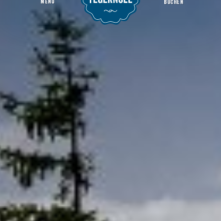
MENU
BUCHEN
Von A nach B mit Hund
Startseite
Infos
_Urlaub mit Hund