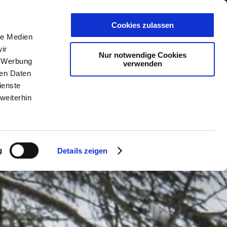
PLANER
KET
GUTSCHEINE
Cookies zulassen
le Medien
ir
Nur notwendige Cookies
, Werbung
verwenden
ren Daten
ienste
weiterhin
g
Details zeigen