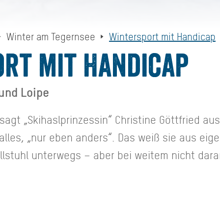
Winter am Tegernsee
Wintersport mit Handicap
rt mit Handicap
 und Loipe
 sagt „Skihaslprinzessin“ Christine Göttfried aus
les, „nur eben anders“. Das weiß sie aus eigen
ollstuhl unterwegs – aber bei weitem nicht dara
l das Gefühl „absoluter Freiheit“, als sie mit
berg in Kreuth hinuntersauste. Seither möchte
en solche Erlebnisse ermöglichen. 2017 rief s