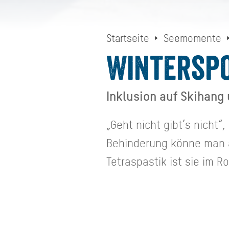
Startseite
Seemomente
Winterspo
Inklusion auf Skihang
„Geht nicht gibt’s nicht“,
Behinderung könne man al
Tetraspastik ist sie im R
genoss sie zum ersten Ma
Firma Tessier den Hirsch
Menschen mit Behinderung