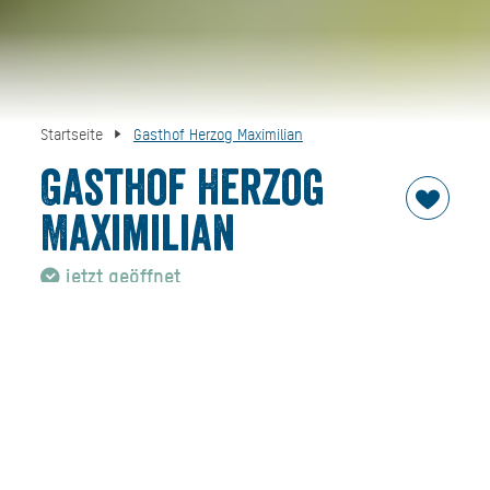
Startseite
Gasthof Herzog Maximilian
Gasthof Herzog
Maximilian
jetzt geöffnet
Eine warme und bodenständige Atmosphäre mit
bayerischer Gemütlichkeit erwartet Sie in den
Gasträumen dieses traditionsreichen Gasthofes im Herzen
von Gmund. Endlich sind Kirche, Rathaus und Wirtschaft
wieder vereint. Lange Zeit lag das ca. 680 Jahre alte
Wirtshaus im Dornröschenschlaf, doch im Frühjahr 2018
wurde es von der Familie Gartenleitner mit Leben gefüllt,