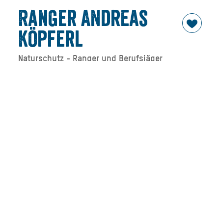
Ranger Andreas
Köpferl
Naturschutz - Ranger und Berufsjäger
In den Fußstapfen des Großvaters
In den USA, Kanada, Australien und Afrika sind Ranger in
nahezu jedem Nationalpark anzutreffen – im Landkreis
Miesbach seit 2021. Als Experten für Fauna und Flora und
deren Behüter sind sie vor allem „Vermittler zwischen
Natur und Mensch“. Andreas „Anderl“ Köpferl ist in die
Fußstapfen seiner Vorfahren getreten. Sein Vater und
Großvater kannten die Berge wie ihre Westentasche, als
sie als herzogliche Revierjäger für das Gleichgewicht in
der Natur sorgten. Heute ist Andreas Köpferl die
Sensibilisierung der Menschen für den Naturschutz