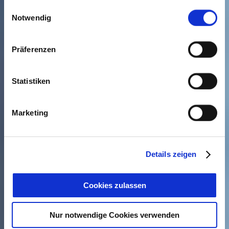
gesammelt haben. Sie geben Einwilligung zu unseren
Einwilligungsauswahl
Cookies, wenn Sie unsere Webseite weiterhin nutzen.
Notwendig
Präferenzen
Statistiken
Marketing
Details zeigen
Cookies zulassen
Nur notwendige Cookies verwenden