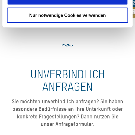
Ab 78,00 € pro Einheit
Ab 1
Ferienwohnung
Fe
Nur notwendige Cookies verwenden
UNVERBINDLICH
ANFRAGEN
Sie möchten unverbindlich anfragen? Sie haben
besondere Bedürfnisse an Ihre Unterkunft oder
konkrete Fragestellungen? Dann nutzen Sie
unser Anfrageformular.