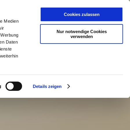
PLANER
KET
GUTSCHEINE
Cookies zulassen
le Medien
ir
Nur notwendige Cookies
, Werbung
verwenden
ren Daten
ienste
weiterhin
g
Details zeigen