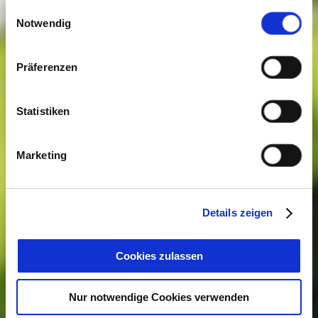
gesammelt haben. Sie geben Einwilligung zu unseren
Einwilligungsauswahl
Cookies, wenn Sie unsere Webseite weiterhin nutzen.
Notwendig
Präferenzen
Statistiken
Marketing
Details zeigen
Cookies zulassen
Nur notwendige Cookies verwenden