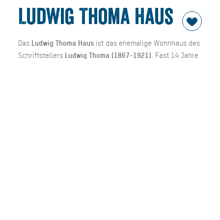
Ludwig Thoma Haus
Das
Ludwig Thoma Haus
ist das ehemalige Wohnhaus des
Schriftstellers
Ludwig Thoma (1867-1921)
. Fast 14 Jahre
– vom Frühjahr 1908 bis zu seinem Tod am 26. August
1921 - hat Ludwig Thoma
„auf der Tuftn“
in seinem Haus
am Tegernsee gelebt. Das Haus ist ist nach eigenen und
nach Plänen seines Freundes, des berühmten Dachauer
Bildhauers
Ignaz Taschner
, erbaut worden.
Das Schriftstellerdomizil ist von überregionaler kunst­
historischer, literatur­­geschichtlicher und zeit­
geschichtlicher Bedeutung. Zahlreiche prominente Gäste
wie Olaf Gulbransson, Th.Th. Heine, Ignaz Taschner,
Richard Strauss, Leo Slezak, Ludwig Ganghofer und viele
mehr gingen in dem Künstlertreff ein und aus.