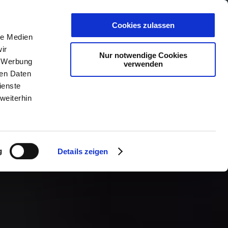
PLANER
KET
GUTSCHEINE
Cookies zulassen
le Medien
ir
Nur notwendige Cookies
, Werbung
verwenden
ren Daten
ienste
weiterhin
g
Details zeigen