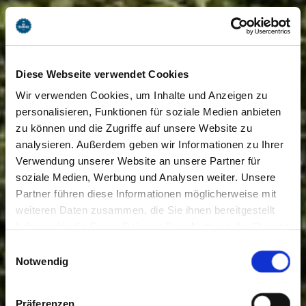
Diese Webseite verwendet Cookies
Wir verwenden Cookies, um Inhalte und Anzeigen zu
personalisieren, Funktionen für soziale Medien anbieten
zu können und die Zugriffe auf unsere Website zu
analysieren. Außerdem geben wir Informationen zu Ihrer
Verwendung unserer Website an unsere Partner für
soziale Medien, Werbung und Analysen weiter. Unsere
Partner führen diese Informationen möglicherweise mit
weiteren Daten zusammen, die Sie ihnen bereitgestellt
haben oder die Sie im Rahmen Ihrer Nutzung der Dienste
gesammelt haben. Sie geben Einwilligung zu unseren
Einwilligungsauswahl
Cookies, wenn Sie unsere Webseite weiterhin nutzen.
Notwendig
Präferenzen