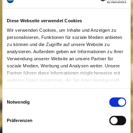
Diese Webseite verwendet Cookies
Wir verwenden Cookies, um Inhalte und Anzeigen zu
personalisieren, Funktionen für soziale Medien anbieten
zu können und die Zugriffe auf unsere Website zu
analysieren. Außerdem geben wir Informationen zu Ihrer
Verwendung unserer Website an unsere Partner für
soziale Medien, Werbung und Analysen weiter. Unsere
Partner führen diese Informationen möglicherweise mit
weiteren Daten zusammen, die Sie ihnen bereitgestellt
haben oder die Sie im Rahmen Ihrer Nutzung der Dienste
gesammelt haben. Sie geben Einwilligung zu unseren
Einwilligungsauswahl
Cookies, wenn Sie unsere Webseite weiterhin nutzen.
Notwendig
Präferenzen