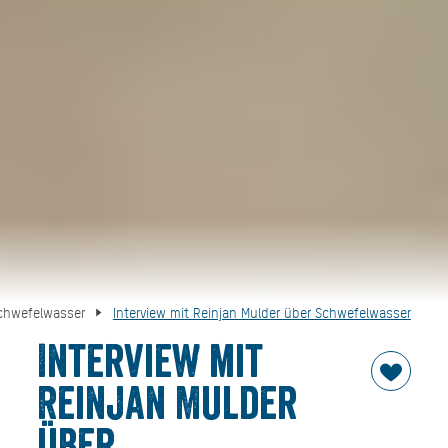
chwefelwasser
Interview mit Reinjan Mulder über Schwefelwasser
Interview mit
Reinjan Mulder
über