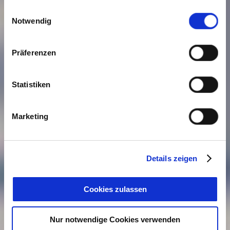
gesammelt haben. Sie geben Einwilligung zu unseren
Einwilligungsauswahl
Cookies, wenn Sie unsere Webseite weiterhin nutzen.
Notwendig
Präferenzen
Statistiken
Marketing
Details zeigen
Cookies zulassen
Nur notwendige Cookies verwenden