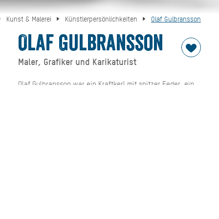
Kunst & Malerei
Künstlerpersönlichkeiten
Olaf Gulbransson
Olaf Gulbransson
Maler, Grafiker und Karikaturist
Olaf Gulbransson war ein Kraftkerl mit spitzer Feder, ein
echter „Titan“. Am 26. Mai 1873 wurde er als Olaf
Leonhard Gulbransson in Oslo geboren. Schon früh wurde
sein Talent beim Zeichnen entdeckt, bereits mit 12 Jahren
besuchte er die Kunst- und Handwerksschule seiner
Geburtsstadt. Erste Karikaturen und Illustrationen
erschienen in norwegischen Zeitschriften ab 1890. Im
Jahr 1902 holte ihn der Verleger des „Simplicissimus“
Albert Langer nach München. An die 4.000 Karikaturen
schuf Olaf Gulbransson für die populäre Satirezeitschrift.
Seine typischen „Linienzeichnungen“ illustrierten zudem
zahlreiche Bücher. Außerdem arbeitete er als Professor